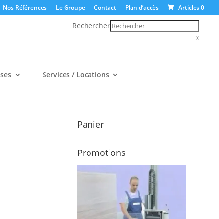
Nos Références
Le Groupe
Contact
Plan d’accès
Articles 0
Rechercher
×
uses
Services / Locations
Panier
Promotions