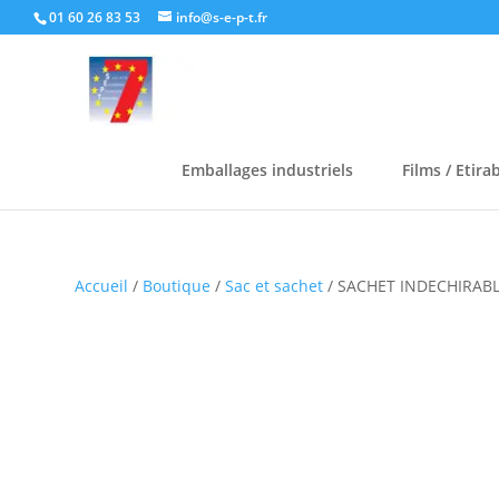
01 60 26 83 53
info@s-e-p-t.fr
Emballages industriels
Films / Etira
Accueil
/
Boutique
/
Sac et sachet
/ SACHET INDECHIRAB