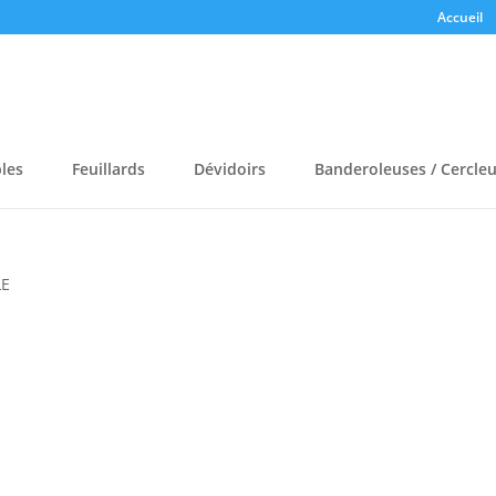
Accueil
bles
Feuillards
Dévidoirs
Banderoleuses / Cercle
LE