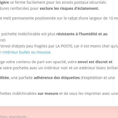
égère
se ferme facilement pour les envois postaux sécurisés.
udures renforcées pour
exclure les risques d’éclatement.
hot melt permanente positionnée sur le rabat d’une largeur de 10 
a pochette indéchirable est plus
résistante à l’humidité et au
nce)
envoi d’objets peu fragiles par LA POSTE, car il est moins cher qu’
n intérieur bulles ou mousse
.
ège votre contenu de part son opacité, votre
envoi est discret et
e votre pochette avec un intérieur noir et un extérieur blanc brillan
ilitée
, une parfaite
adhérence des étiquettes
d’expédition et une
chettes indéchirables
sur mesure
et de vous les imprimer avec un
bles standards :