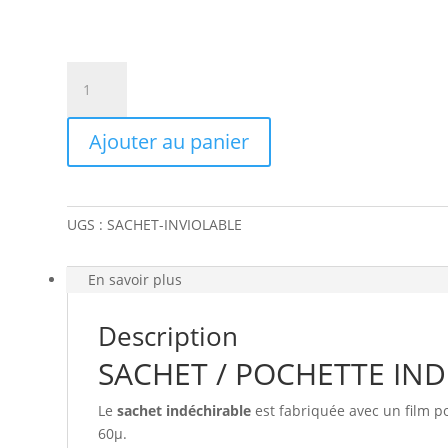
quantité
de
SACHET
Ajouter au panier
INDECHIRABLE
UGS :
SACHET-INVIOLABLE
En savoir plus
Description
SACHET / POCHETTE IN
Le
sachet indéchirable
est fabriquée avec un film po
60µ.