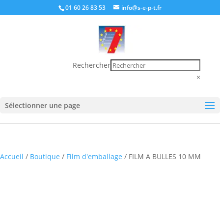
01 60 26 83 53
info@s-e-p-t.fr
Rechercher
×
Sélectionner une page
Accueil
/
Boutique
/
Film d'emballage
/ FILM A BULLES 10 MM