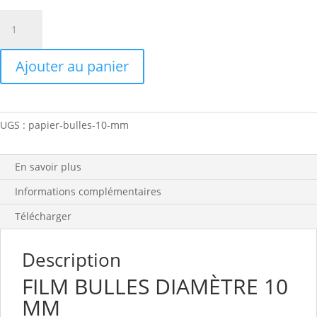
quantité
de
FILM
Ajouter au panier
A
BULLES
10
MM
UGS :
papier-bulles-10-mm
En savoir plus
Informations complémentaires
Télécharger
Description
FILM BULLES DIAMÈTRE 10
MM