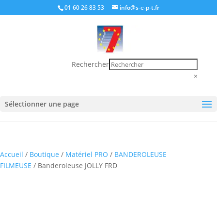
01 60 26 83 53
info@s-e-p-t.fr
Rechercher
×
Sélectionner une page
Accueil
/
Boutique
/
Matériel PRO
/
BANDEROLEUSE
FILMEUSE
/ Banderoleuse JOLLY FRD