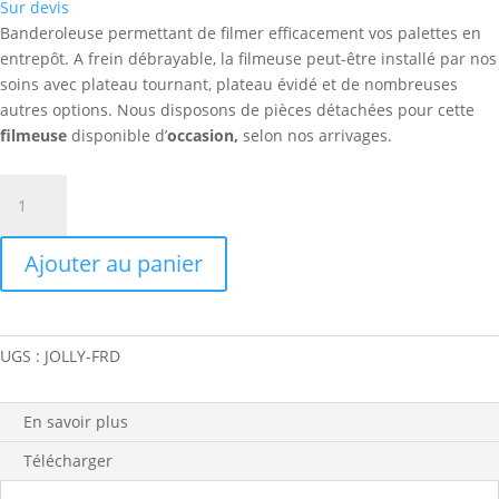
Sur devis
Banderoleuse permettant de filmer efficacement vos palettes en
entrepôt. A frein débrayable, la filmeuse peut-être installé par nos
soins avec plateau tournant, plateau évidé et de nombreuses
autres options. Nous disposons de pièces détachées pour cette
filmeuse
disponible d’
occasion,
selon nos arrivages.
quantité
de
Banderoleuse
Ajouter au panier
JOLLY
FRD
UGS :
JOLLY-FRD
En savoir plus
Télécharger