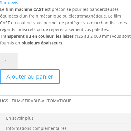
Sur devis
Le
film machine CAST
est préconisé pour les banderoleuses
équipées d’un frein mécanique ou électromagnétique. Le film
CAST en couleur vous permet de protéger vos marchandises des
regards indiscrets ou de repérer aisément vos palettes.
Transparent ou en couleur, les laizes
(125 au 2 000 mm) vous sont
fournis en
plusieurs épaisseurs
.
quantité
de
FILM
Ajouter au panier
ETIRABLE
MACHINE
CAST
QUALITE
UGS :
FILM-ETIRABLE-AUTOMATIQUE
STANDARD
En savoir plus
Informations complémentaires