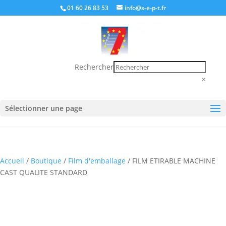
01 60 26 83 53
info@s-e-p-t.fr
Rechercher
×
Sélectionner une page
Accueil
/
Boutique
/
Film d'emballage
/ FILM ETIRABLE MACHINE
CAST QUALITE STANDARD