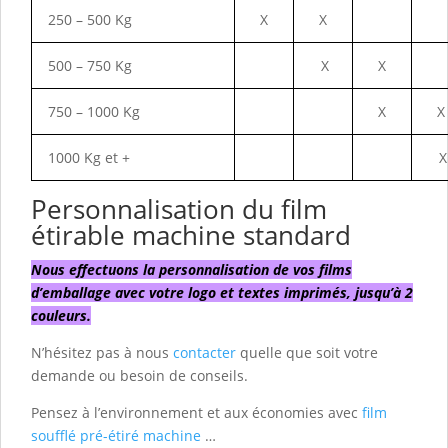
250 – 500 Kg
X
X
500 – 750 Kg
X
X
750 – 1000 Kg
X
X
1000 Kg et +
X
Personnalisation du film
étirable machine standard
Nous effectuons la personnalisation de vos films
d’emballage avec votre logo et textes imprimés, jusqu’à 2
couleurs.
N’hésitez pas à nous
contacter
quelle que soit votre
demande ou besoin de conseils.
Pensez à l’environnement et aux économies avec
film
soufflé pré-étiré
machine
…