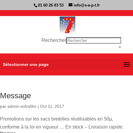
01 60 26 83 53
info@s-e-p-t.fr
Rechercher
×
Sélectionner une page
Message
par
admin-sofrafilm
|
Oct 11, 2017
Promotions sur les sacs bretelles réutilisables en 50µ,
conforme à la loi en vigueur … En stock – Livraison rapide.