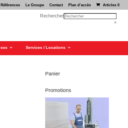
 Références
Le Groupe
Contact
Plan d’accès
Articles 0
Rechercher
×
uses
Services / Locations
Panier
Promotions