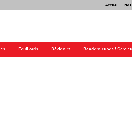
Accueil
Nos
les
Feuillards
Dévidoirs
Banderoleuses / Cercle