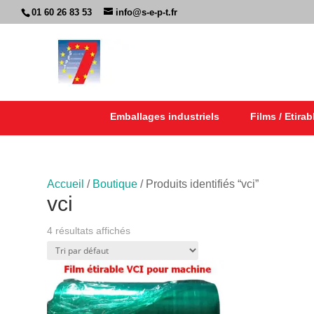
01 60 26 83 53
info@s-e-p-t.fr
Emballages industriels
Films / Etirab
Accueil
/
Boutique
/ Produits identifiés “vci”
vci
4 résultats affichés