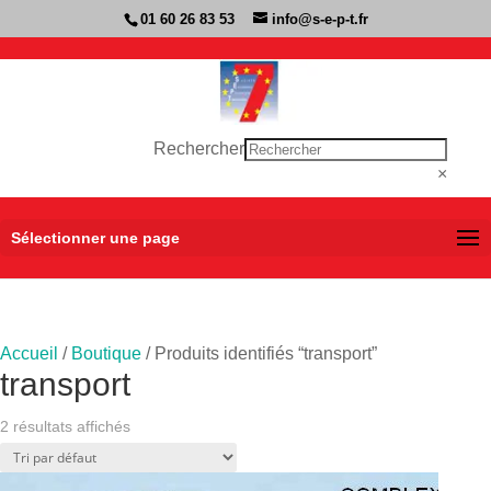
01 60 26 83 53
info@s-e-p-t.fr
Rechercher
×
Sélectionner une page
Accueil
/
Boutique
/ Produits identifiés “transport”
transport
2 résultats affichés