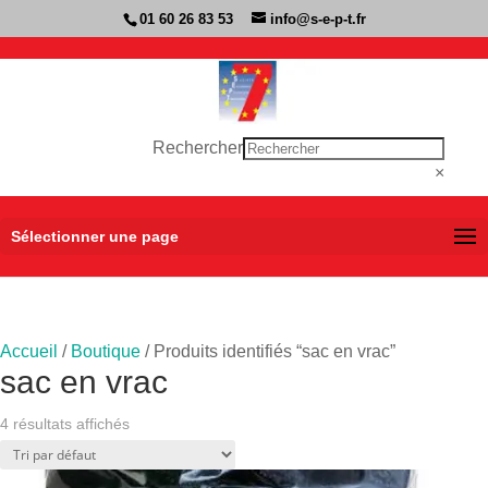
01 60 26 83 53
info@s-e-p-t.fr
Rechercher
×
Sélectionner une page
Accueil
/
Boutique
/ Produits identifiés “sac en vrac”
sac en vrac
4 résultats affichés