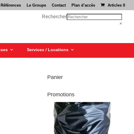
 Références
Le Groupe
Contact
Plan d’accès
Articles 0
Rechercher
×
uses
Services / Locations
Panier
Promotions