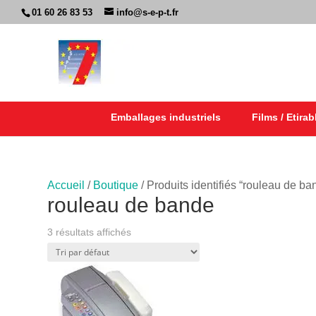
01 60 26 83 53
info@s-e-p-t.fr
Emballages industriels
Films / Etirab
Accueil
/
Boutique
/ Produits identifiés “rouleau de ba
rouleau de bande
3 résultats affichés