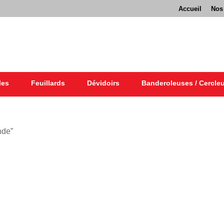
Accueil
Nos
les
Feuillards
Dévidoirs
Banderoleuses / Cercle
nde”