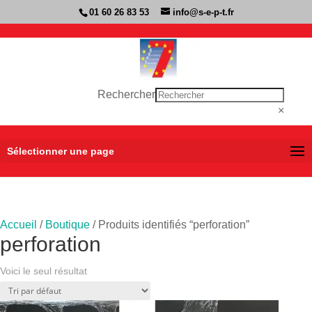
01 60 26 83 53
info@s-e-p-t.fr
Rechercher
×
Sélectionner une page
Accueil
/
Boutique
/ Produits identifiés “perforation”
perforation
Voici le seul résultat