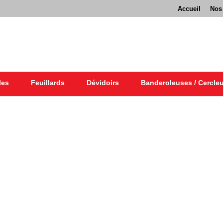
Accueil
Nos
les
Feuillards
Dévidoirs
Banderoleuses / Cercle