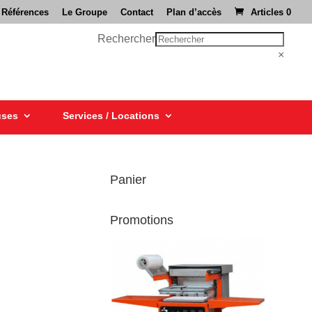
 Références
Le Groupe
Contact
Plan d’accès
Articles 0
Rechercher
×
uses
Services / Locations
Panier
Promotions