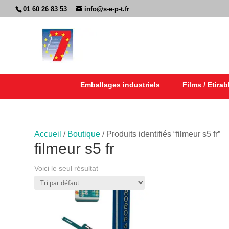
01 60 26 83 53
info@s-e-p-t.fr
Emballages industriels
Films / Etirab
Accueil
/
Boutique
/ Produits identifiés “filmeur s5 fr”
filmeur s5 fr
Voici le seul résultat