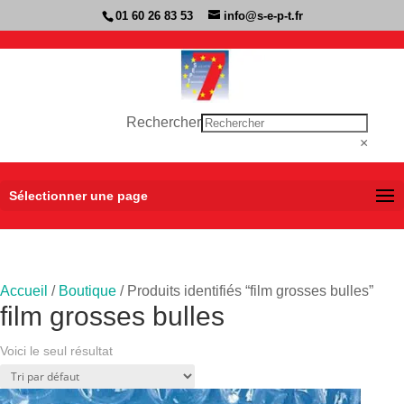
01 60 26 83 53
info@s-e-p-t.fr
Rechercher
×
Sélectionner une page
Accueil
/
Boutique
/ Produits identifiés “film grosses bulles”
film grosses bulles
Voici le seul résultat