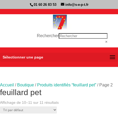
01 60 26 83 53
info@s-e-p-t.fr
Rechercher
×
Sélectionner une page
Accueil
/
Boutique
/
Produits identifiés “feuillard pet”
/ Page 2
feuillard pet
Affichage de 10–11 sur 11 résultats