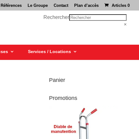
 Références
Le Groupe
Contact
Plan d’accès
Articles 0
Rechercher
×
uses
Services / Locations
Panier
Promotions