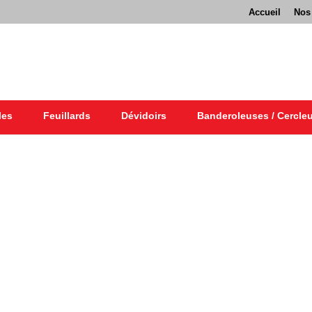
Accueil
Nos
les
Feuillards
Dévidoirs
Banderoleuses / Cercle