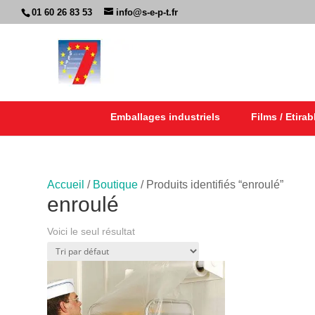
01 60 26 83 53
info@s-e-p-t.fr
Emballages industriels
Films / Etirab
Accueil
/
Boutique
/ Produits identifiés “enroulé”
enroulé
Voici le seul résultat