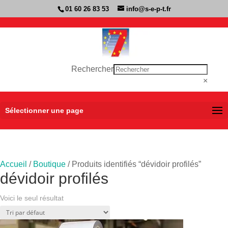
01 60 26 83 53
info@s-e-p-t.fr
Rechercher
×
Sélectionner une page
Accueil
/
Boutique
/ Produits identifiés “dévidoir profilés”
dévidoir profilés
Voici le seul résultat