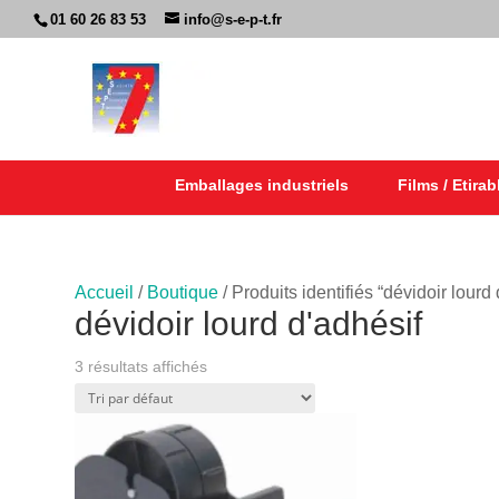
01 60 26 83 53
info@s-e-p-t.fr
Emballages industriels
Films / Etirab
Accueil
/
Boutique
/ Produits identifiés “dévidoir lourd 
dévidoir lourd d'adhésif
3 résultats affichés