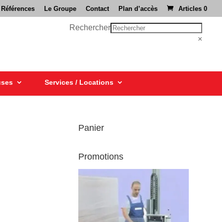
 Références
Le Groupe
Contact
Plan d’accès
Articles 0
Rechercher
×
uses
Services / Locations
Panier
Promotions