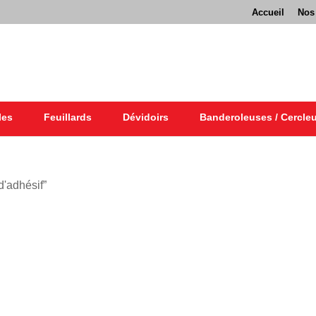
Accueil
Nos
les
Feuillards
Dévidoirs
Banderoleuses / Cercle
d'adhésif”