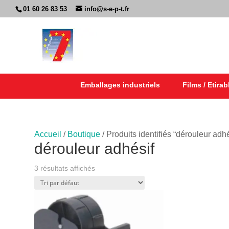
01 60 26 83 53
info@s-e-p-t.fr
Emballages industriels
Films / Etirab
Accueil
/
Boutique
/ Produits identifiés “dérouleur adhé
dérouleur adhésif
3 résultats affichés