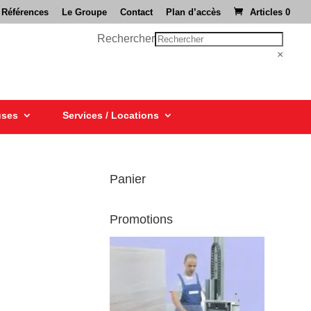
 Références
Le Groupe
Contact
Plan d’accès
Articles 0
Rechercher
×
uses
Services / Locations
Panier
Promotions