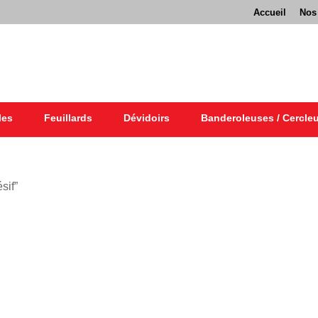
Accueil
Nos
les
Feuillards
Dévidoirs
Banderoleuses / Cercle
sif”