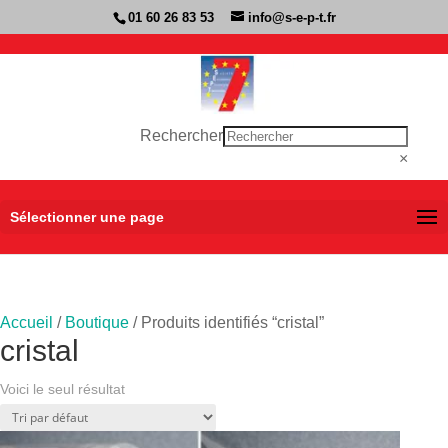
01 60 26 83 53
info@s-e-p-t.fr
Rechercher
×
Sélectionner une page
Accueil
/
Boutique
/ Produits identifiés “cristal”
cristal
Voici le seul résultat