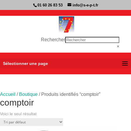
01 60 26 83 53
info@s-e-p-t.fr
Rechercher
×
Sélectionner une page
Accueil
/
Boutique
/ Produits identifiés “comptoir”
comptoir
Voici le seul résultat