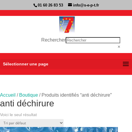
01 60 26 83 53
info@s-e-p-t.fr
Rechercher
×
Sélectionner une page
Accueil
/
Boutique
/ Produits identifiés “anti déchirure”
anti déchirure
Voici le seul résultat