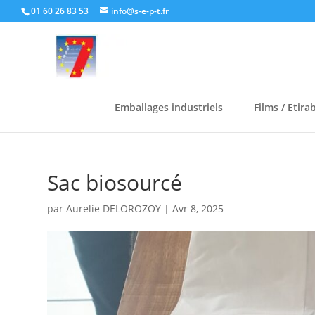
01 60 26 83 53
info@s-e-p-t.fr
Emballages industriels
Films / Etira
Sac biosourcé
par
Aurelie DELOROZOY
|
Avr 8, 2025