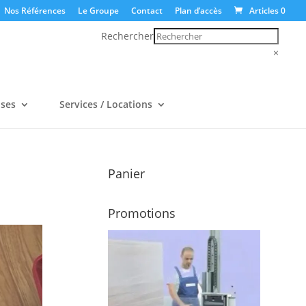
Nos Références
Le Groupe
Contact
Plan d’accès
Articles 0
Rechercher
×
uses
Services / Locations
Panier
Promotions