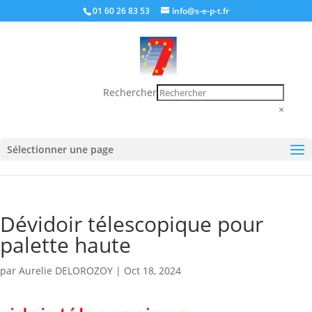
01 60 26 83 53
info@s-e-p-t.fr
Rechercher
×
Sélectionner une page
Dévidoir télescopique pour
palette haute
par
Aurelie DELOROZOY
|
Oct 18, 2024