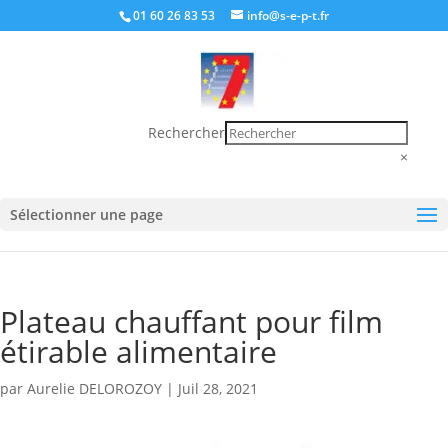
01 60 26 83 53
info@s-e-p-t.fr
Rechercher
×
Sélectionner une page
Plateau chauffant pour film
étirable alimentaire
par
Aurelie DELOROZOY
|
Juil 28, 2021