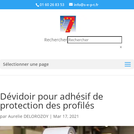
01 60 26 83 53
info@s-e-p-t.fr
Rechercher
×
Sélectionner une page
Dévidoir pour adhésif de
protection des profilés
par
Aurelie DELOROZOY
|
Mar 17, 2021