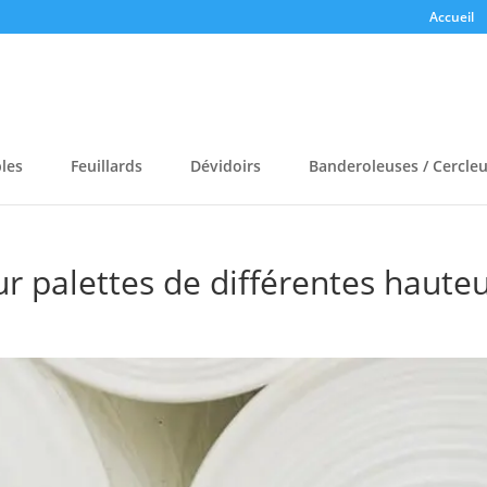
Accueil
bles
Feuillards
Dévidoirs
Banderoleuses / Cercle
r palettes de différentes haute