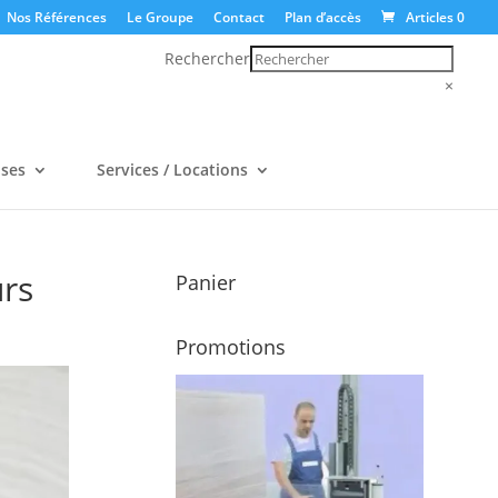
Nos Références
Le Groupe
Contact
Plan d’accès
Articles 0
Rechercher
×
uses
Services / Locations
urs
Panier
Promotions