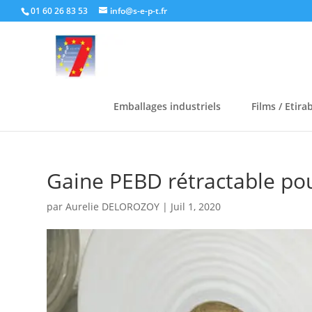
01 60 26 83 53
info@s-e-p-t.fr
Emballages industriels
Films / Etira
Gaine PEBD rétractable pou
par
Aurelie DELOROZOY
|
Juil 1, 2020