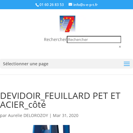
01 60 26 83 53
info@s-e-p-t.fr
Rechercher
×
Sélectionner une page
DEVIDOIR_FEUILLARD PET ET
ACIER_côté
par
Aurelie DELOROZOY
|
Mar 31, 2020