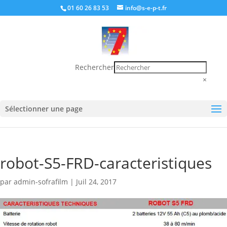
01 60 26 83 53
info@s-e-p-t.fr
Rechercher
×
Sélectionner une page
robot-S5-FRD-caracteristiques
par
admin-sofrafilm
|
Juil 24, 2017