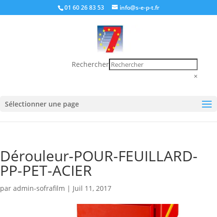
01 60 26 83 53
info@s-e-p-t.fr
Rechercher
×
Sélectionner une page
Dérouleur-POUR-FEUILLARD-
PP-PET-ACIER
par
admin-sofrafilm
|
Juil 11, 2017