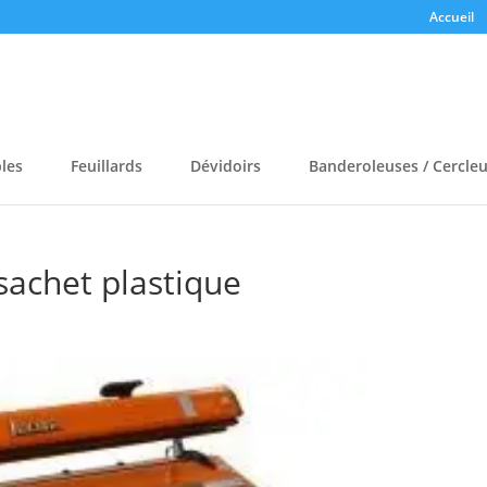
Accueil
bles
Feuillards
Dévidoirs
Banderoleuses / Cercle
sachet plastique