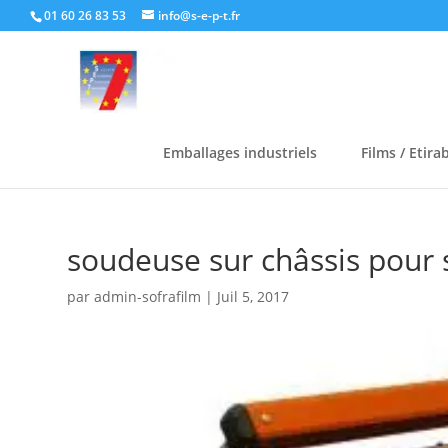
01 60 26 83 53
info@s-e-p-t.fr
Emballages industriels
Films / Etira
soudeuse sur châssis pour 
par
admin-sofrafilm
|
Juil 5, 2017