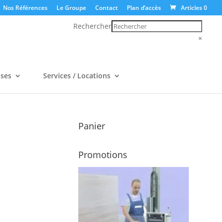
Nos Références
Le Groupe
Contact
Plan d’accès
Articles 0
Rechercher
×
uses
Services / Locations
Panier
Promotions