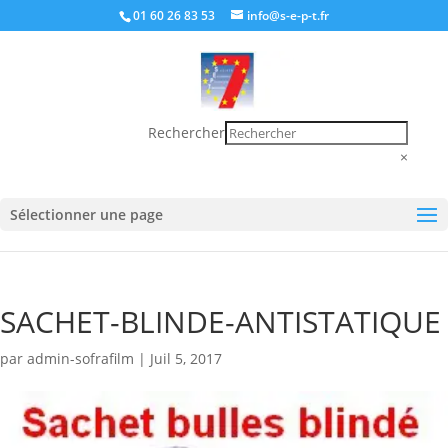
01 60 26 83 53
info@s-e-p-t.fr
Rechercher
×
Sélectionner une page
SACHET-BLINDE-ANTISTATIQUE
par
admin-sofrafilm
|
Juil 5, 2017