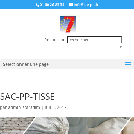
01 60 26 83 53
info@s-e-p-t.fr
Rechercher
×
Sélectionner une page
SAC-PP-TISSE
par
admin-sofrafilm
|
Juil 5, 2017