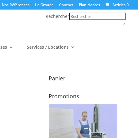
Nos Références
Le Groupe
Contact
Plan d’accès
Articles 0
Rechercher
×
uses
Services / Locations
Panier
Promotions