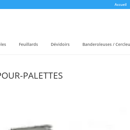
Accueil
bles
Feuillards
Dévidoirs
Banderoleuses / Cercle
-POUR-PALETTES