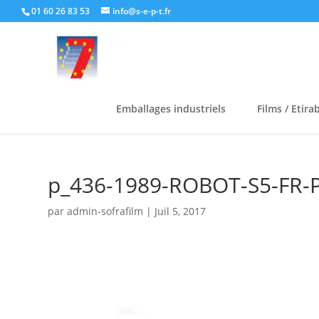
01 60 26 83 53
info@s-e-p-t.fr
Emballages industriels
Films / Etira
p_436-1989-ROBOT-S5-FR
par
admin-sofrafilm
|
Juil 5, 2017