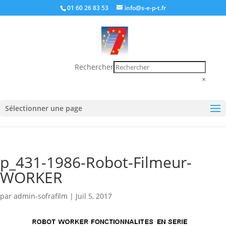
01 60 26 83 53
info@s-e-p-t.fr
Rechercher
×
Sélectionner une page
p_431-1986-Robot-Filmeur-
WORKER
par
admin-sofrafilm
|
Juil 5, 2017