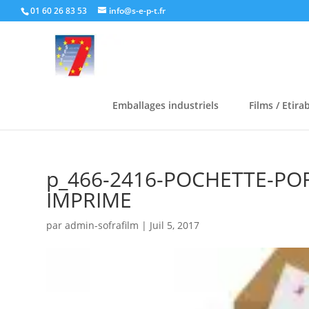
01 60 26 83 53
info@s-e-p-t.fr
Emballages industriels
Films / Etira
p_466-2416-POCHETTE-P
IMPRIME
par
admin-sofrafilm
|
Juil 5, 2017