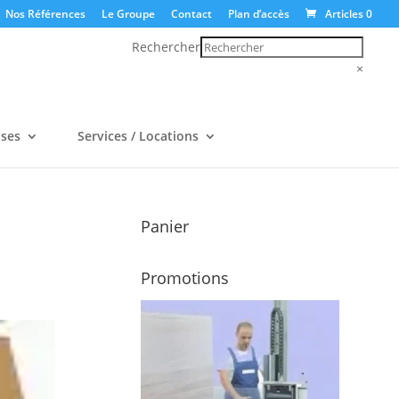
Nos Références
Le Groupe
Contact
Plan d’accès
Articles 0
Rechercher
×
uses
Services / Locations
Panier
Promotions