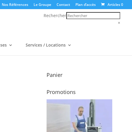
Nos Références
Le Groupe
Contact
Plan d’accès
Articles 0
Rechercher
×
uses
Services / Locations
Panier
Promotions