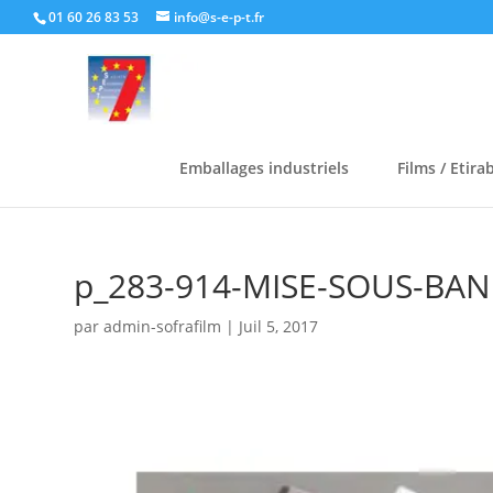
01 60 26 83 53
info@s-e-p-t.fr
Emballages industriels
Films / Etira
p_283-914-MISE-SOUS-BAN
par
admin-sofrafilm
|
Juil 5, 2017