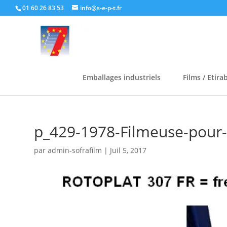
01 60 26 83 53
info@s-e-p-t.fr
Emballages industriels
Films / Etira
p_429-1978-Filmeuse-pour-
par
admin-sofrafilm
|
Juil 5, 2017