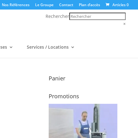
Nos Références
Le Groupe
Contact
Plan d’accès
Articles 0
Rechercher
×
uses
Services / Locations
Panier
Promotions