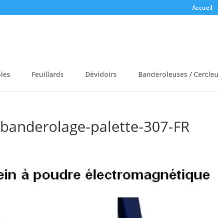
Accueil
bles
Feuillards
Dévidoirs
Banderoleuses / Cercle
banderolage-palette-307-FR