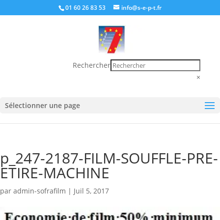
01 60 26 83 53
info@s-e-p-t.fr
Rechercher
×
Sélectionner une page
p_247-2187-FILM-SOUFFLE-PRE-
ETIRE-MACHINE
par
admin-sofrafilm
|
Juil 5, 2017