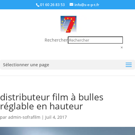
01 60 26 83 53
info@s-e-p-t.fr
Rechercher
×
Sélectionner une page
distributeur film à bulles
réglable en hauteur
par
admin-sofrafilm
|
Juil 4, 2017