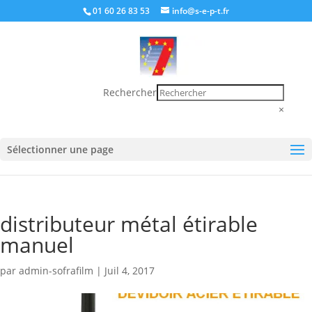
01 60 26 83 53
info@s-e-p-t.fr
Rechercher
×
Sélectionner une page
distributeur métal étirable
manuel
par
admin-sofrafilm
|
Juil 4, 2017